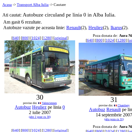
Acasa
->
Transport Alba Iulia
-> Cautare
Autobuze circuland pe linia 0 in Alba Iulia.
Ati cautat:
6
Am gasit
rezultate.
Autobuze vazute pe aceasta linie:
Renault
(2),
Heuliez
(2),
Ikarus
(2).
Poza donata de:
Aura Ni
[
640
] [
800
] [
1024
] [
1280
] [
original
]
[
640
] [
800
] [
1024
] [
1280
] [
or
30
31
provine din:
Valenciennes
provine din:
Chambery
Autobuz
Heuliez
pe linia
0
Autobuz
Renault
pe li
2 iulie 2007
14 septembrie 200
(alte 2 poze cu 30)
(alta poza cu 31)
Poza donata de:
Aura Ni
[
640
] [
800
] [
1024
] [
1280
] [
original
]
[
640
] [
800
] [
1024
] [
1280
] [
or