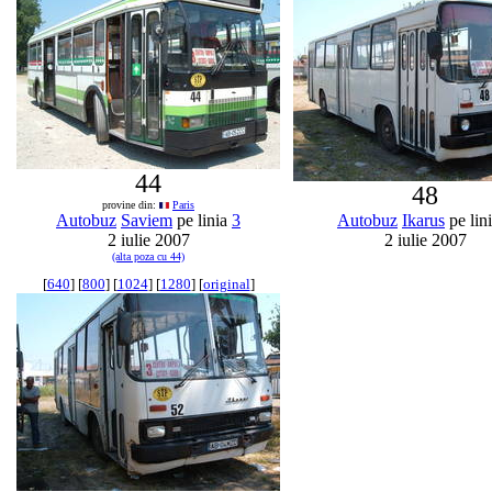
44
48
provine din:
Paris
Autobuz
Saviem
pe linia
3
Autobuz
Ikarus
pe lin
2 iulie 2007
2 iulie 2007
(alta poza cu 44)
[
640
] [
800
] [
1024
] [
1280
] [
original
]