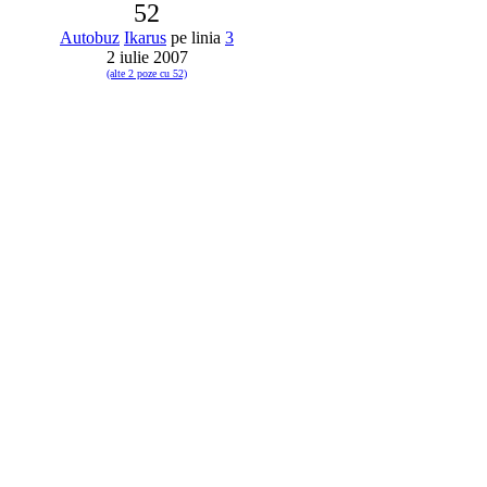
52
Autobuz
Ikarus
pe linia
3
2 iulie 2007
(alte 2 poze cu 52)