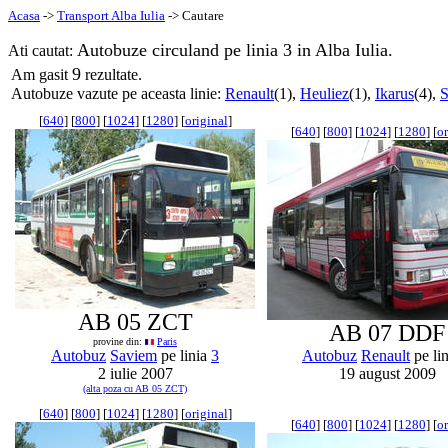
Acasa
->
Transport Alba Iulia
-> Cautare
Autobuze circuland pe linia 3 in Alba Iulia.
Ati cautat:
9
Am gasit
rezultate.
Autobuze vazute pe aceasta linie:
Renault
(1),
Heuliez
(1),
Ikarus
(4),
S
[
640
] [
800
] [
1024
] [
1280
] [
original
]
[
640
] [
800
] [
1024
] [
1280
] [
or
AB 05 ZCT
AB 07 DDF
provine din:
Paris
Autobuz
Saviem
pe linia
3
Autobuz
Renault
pe li
2 iulie 2007
19 august 2009
(alta poza cu AB 05 ZCT)
[
640
] [
800
] [
1024
] [
1280
] [
original
]
[
640
] [
800
] [
1024
] [
1280
] [
or