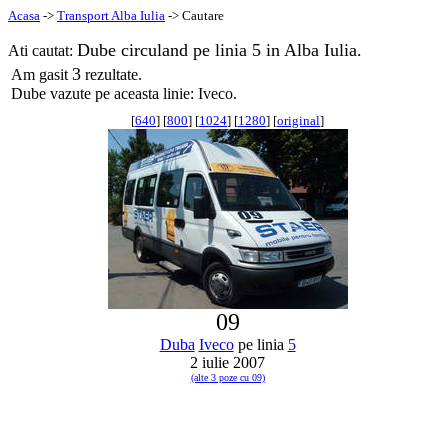
Acasa
->
Transport Alba Iulia
-> Cautare
Dube circuland pe linia 5 in Alba Iulia.
Ati cautat:
3
Am gasit
rezultate.
Dube vazute pe aceasta linie: Iveco.
[
640
] [
800
] [
1024
] [
1280
] [
original
]
09
Duba
Iveco
pe linia
5
2 iulie 2007
(alte 3 poze cu 09)