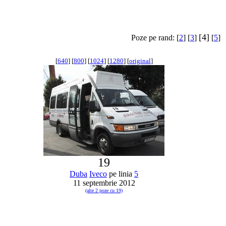
[4]
Poze pe rand: [
2
] [
3
]
[
5
]
[
640
] [
800
] [
1024
] [
1280
] [
original
]
19
Duba
Iveco
pe linia
5
11 septembrie 2012
(alte 2 poze cu 19)