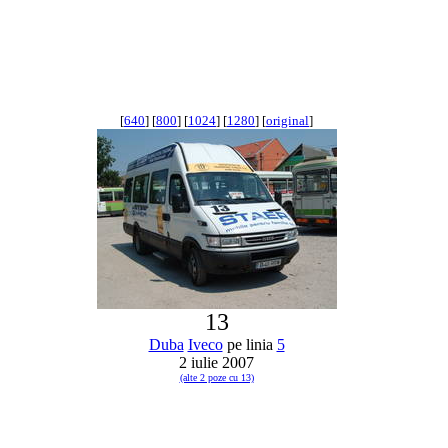
[
640
] [
800
] [
1024
] [
1280
] [
original
]
13
Duba
Iveco
pe linia
5
2 iulie 2007
(alte 2 poze cu 13)