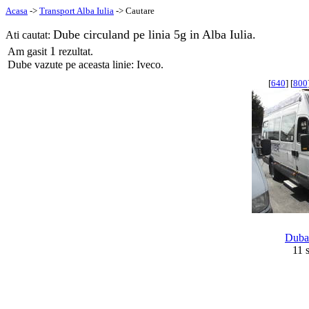
Acasa
->
Transport Alba Iulia
-> Cautare
Dube circuland pe linia 5g in Alba Iulia.
Ati cautat:
1
Am gasit
rezultat.
Dube vazute pe aceasta linie: Iveco.
[
640
] [
800
Duba
11 