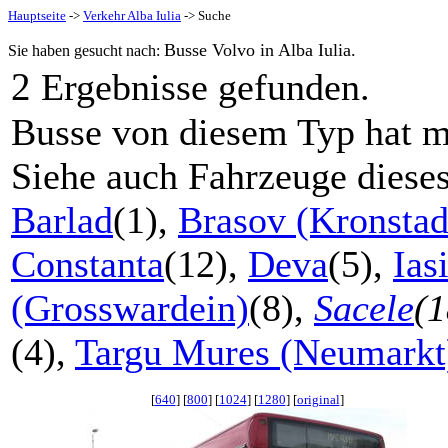
Hauptseite
->
Verkehr Alba Iulia
-> Suche
Busse Volvo in Alba Iulia.
Sie haben gesucht nach:
2
Ergebnisse gefunden.
Busse von diesem Typ hat m
Siehe auch Fahrzeuge diese
Barlad
(1),
Brasov (Kronstad
Constanta
(12),
Deva
(5),
Ias
(Grosswardein)
(8),
Sacele
(1
(4),
Targu Mures (Neumarkt
[
640
] [
800
] [
1024
] [
1280
] [
original
]