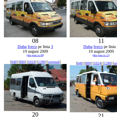
08
11
Duba
Iveco
pe linia
3
Duba
Iveco
pe linia
19 august 2009
19 august 2009
(alta poza cu 08)
(alta poza cu 11)
[
640
] [
800
] [
1024
] [
1280
] [
original
]
[
640
] [
800
] [
1024
] [
1280
] [
or
20
21