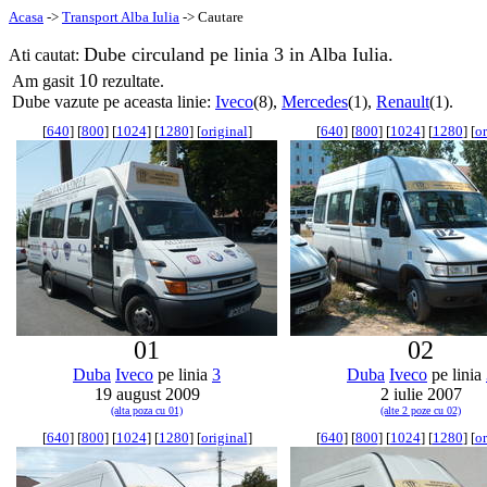
Acasa
->
Transport Alba Iulia
-> Cautare
Dube circuland pe linia 3 in Alba Iulia.
Ati cautat:
10
Am gasit
rezultate.
Dube vazute pe aceasta linie:
Iveco
(8),
Mercedes
(1),
Renault
(1).
[
640
] [
800
] [
1024
] [
1280
] [
original
]
[
640
] [
800
] [
1024
] [
1280
] [
or
01
02
Duba
Iveco
pe linia
3
Duba
Iveco
pe linia
19 august 2009
2 iulie 2007
(alta poza cu 01)
(alte 2 poze cu 02)
[
640
] [
800
] [
1024
] [
1280
] [
original
]
[
640
] [
800
] [
1024
] [
1280
] [
or