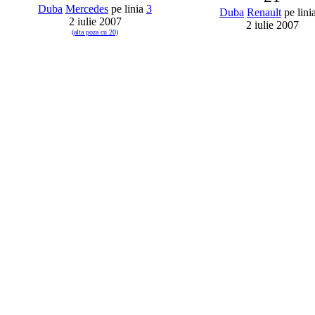
Duba
Mercedes
pe linia
3
Duba
Renault
pe lini
2 iulie 2007
2 iulie 2007
(alta poza cu 20)