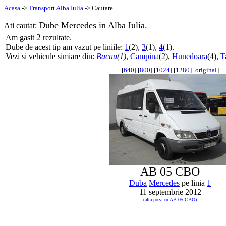
Acasa
->
Transport Alba Iulia
-> Cautare
Dube Mercedes in Alba Iulia.
Ati cautat:
2
Am gasit
rezultate.
Dube de acest tip am vazut pe liniile:
1
(2),
3
(1),
4
(1).
Vezi si vehicule simiare din:
Bacau
(1)
,
Campina
(2),
Hunedoara
(4),
T
[
640
] [
800
] [
1024
] [
1280
] [
original
]
AB 05 CBO
Duba
Mercedes
pe linia
1
11 septembrie 2012
(alta poza cu AB 05 CBO)