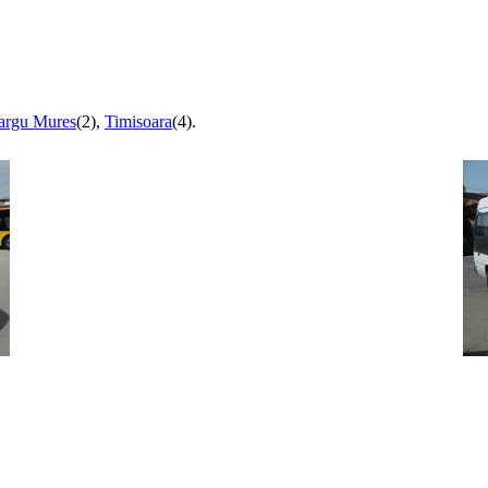
argu Mures
(2),
Timisoara
(4).