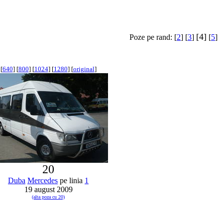
[4]
Poze pe rand: [
2
] [
3
]
[
5
]
[
640
] [
800
] [
1024
] [
1280
] [
original
]
20
Duba
Mercedes
pe linia
1
19 august 2009
(alta poza cu 20)