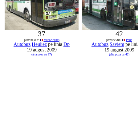
37
42
provine din:
Valenciennes
provine din:
Paris
Autobuz
Heuliez
pe linia
Dp
Autobuz
Saviem
pe lin
19 august 2009
19 august 2009
(alta poza cu 37)
(alta poza cu 42)