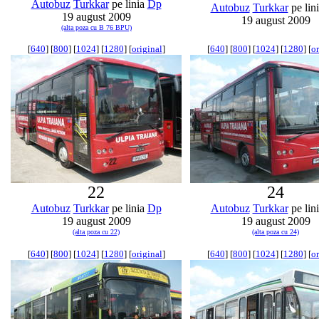
Autobuz
Turkkar
pe linia
Dp
Autobuz
Turkkar
pe lin
19 august 2009
19 august 2009
(alta poza cu B 76 BPU)
[
640
] [
800
] [
1024
] [
1280
] [
original
]
[
640
] [
800
] [
1024
] [
1280
] [
or
22
24
Autobuz
Turkkar
pe linia
Dp
Autobuz
Turkkar
pe lin
19 august 2009
19 august 2009
(alta poza cu 22)
(alta poza cu 24)
[
640
] [
800
] [
1024
] [
1280
] [
original
]
[
640
] [
800
] [
1024
] [
1280
] [
or