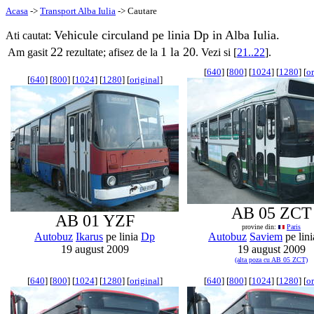
Acasa
->
Transport Alba Iulia
-> Cautare
Vehicule circuland pe linia Dp in Alba Iulia.
Ati cautat:
22
1 la 20
Am gasit
rezultate; afisez de la
. Vezi si [
21..22
].
[
640
] [
800
] [
1024
] [
1280
] [
or
[
640
] [
800
] [
1024
] [
1280
] [
original
]
AB 05 ZCT
AB 01 YZF
provine din:
Paris
Autobuz
Ikarus
pe linia
Dp
Autobuz
Saviem
pe lin
19 august 2009
19 august 2009
(alta poza cu AB 05 ZCT)
[
640
] [
800
] [
1024
] [
1280
] [
original
]
[
640
] [
800
] [
1024
] [
1280
] [
or