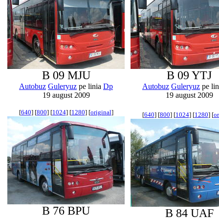
B 09 MJU
B 09 YTJ
Autobuz
Guleryuz
pe linia
Dp
Autobuz
Guleryuz
pe li
19 august 2009
19 august 2009
[
640
] [
800
] [
1024
] [
1280
] [
original
]
[
640
] [
800
] [
1024
] [
1280
] [
or
B 76 BPU
B 84 UAF