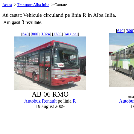
Acasa
->
Transport Alba Iulia
-> Cautare
Vehicule circuland pe linia R in Alba Iulia.
Ati cautat:
3
Am gasit
rezultate.
[
640
] [
800
[
640
] [
800
] [
1024
] [
1280
] [
original
]
AB 06 RMO
prov
Autobuz
Renault
pe linia
R
Autobu
19 august 2009
1